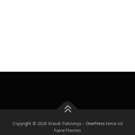
Copyright © 2026 Kravat Pukovnija
–
OnePress
tema od
FameThemes