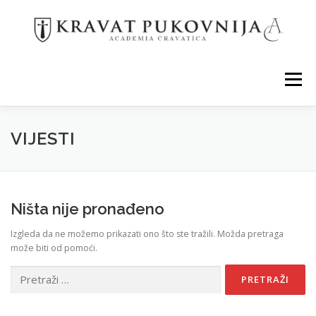
Preskoči
na
sadržaj
Izbornik
HOME
PROGRAM
VIJESTI
Ništa nije pronađeno
Izgleda da ne možemo prikazati ono što ste tražili. Možda pretraga
može biti od pomoći.
Pretraži: